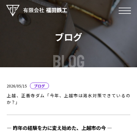
ブログ
BLOG
2026/05/15
ブログ
上越、正善寺ダム「今年、上越市は渇水対策できているの
か？」
― 昨年の経験を力に変え始めた、上越市の今 ―