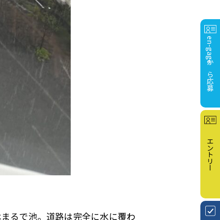
en-gageから応募
エントリー
はまるで池。道路は完全に水に覆わ